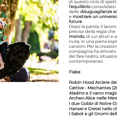
di questo ciclo di spet
l’equilibrio
consolidato n
delle
disuguaglianze so
e
mostrare un universo 
future
.
Dopo la parola, il lavo
preciso della regia che
mondo
, di cui attori e
nulla, in una piena esp
canzoni. Per la creazion
compagnia ha attivato 
del fare teatro, situaz
contemporaneo.
Fiabe
Robin Hood Arciere dei
Cattive - Mechantes (2
Aladino e il varco magi
Archeo-Alice nelle Mera
I due Gobbi di Notre-
Hansel e Gretel nello c
I Sabot e gli Gnomi del