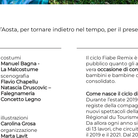
d’Aosta, per tornare indietro nel tempo, per il pres
costumi
Il ciclo Fiabe Remix 
Manuel Bagna -
pubblico quanto gli a
La Malcostume
vera
occasione di con
bambini e bambine ch
scenografia
consolidato.
Flavio Chapellu
Natascia Druscovic –
Falegnameria
Come nasce il ciclo d
Concetto Legno
Durante l’estate 2019,
registe della compagn
nuovi spettacoli della
Régional du Tourism
illustrazioni
Da allora ogni anno s
Carolina Grosa
di 13 lavori, che circ
organizzazione
il 2019 e il 2021. Dal 
Marta Lavit