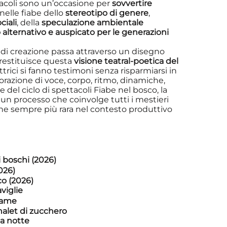
tacoli sono un’occasione per
sovvertire
elle fiabe dello
stereotipo di genere
,
ciali
, della
speculazione ambientale
alternativo e auspicato per le generazioni
ro di creazione passa attraverso un disegno
 restituisce questa
visione teatral-poetica del
 attrici si fanno testimoni senza risparmiarsi in
lorazione di voce, corpo, ritmo, dinamiche,
e del ciclo di spettacoli Fiabe nel bosco, la
un processo che coinvolge tutti i mestieri
ione sempre più rara nel contesto produttivo
 boschi (2026)
026)
co (2026)
viglie
Dame
halet di zucchero
la notte