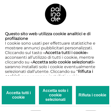
IT
Laboratori
Questo sito web utilizza cookie analitici e di
profilazione
I cookie sono usati per effettuare statistiche e
mostrare annunci pubblicitari personalizzati.
Palinodie ETS realizza e conduce
Cliccando sul tasto «
Accetta tutti i cookie
»
acconsenti all’utilizzo di tutti i cookie, mentre
laboratori teatrali, progetti scolastici ed
cliccando su «
Accetta solo cookie selezionati
»
extrascolastici rivolti a tutte le fasce
saranno installati solo i cookie eventualmente
d’età. Attraverso un approccio
selezionati dall’utente. Cliccando su “
Rifiuta i
esperienziale e inclusivo, i corsi di
cookie
”, non verranno installati cookie.
Cliccando su «
Mostra dettagli
» puoi vedere nel
teatro si configurano come luoghi di
dettaglio i singoli cookie e le terze parti che
crescita personale e collettiva, in cui il
installano i cookie tramite il presente sito.
Accetta solo i
Accetta tutti i
teatro diventa strumento di
cookie
Rifiuta i cookie
Clicca qui per visualizzare la Privacy e Cookie
cookie
esplorazione, consapevolezza e
selezionati
policy.
relazione.