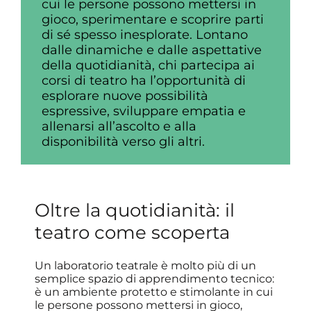
cui le persone possono mettersi in
gioco, sperimentare e scoprire parti
di sé spesso inesplorate. Lontano
dalle dinamiche e dalle aspettative
della quotidianità, chi partecipa ai
corsi di teatro ha l’opportunità di
esplorare nuove possibilità
espressive, sviluppare empatia e
allenarsi all’ascolto e alla
disponibilità verso gli altri.
Oltre la quotidianità: il
teatro come scoperta
Un laboratorio teatrale è molto più di un
semplice spazio di apprendimento tecnico:
è un ambiente protetto e stimolante in cui
le persone possono mettersi in gioco,