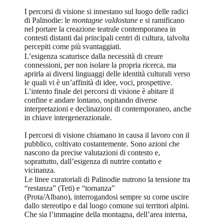
I percorsi di visione si innestano sul luogo delle radici
di Palinodie: le
montagne valdostane
e si ramificano
nel portare la creazione teatrale contemporanea in
contesti distanti dai principali centri di cultura, talvolta
percepiti come più svantaggiati.
L’esigenza scaturisce dalla necessità di creare
connessioni, per non isolare la propria ricerca, ma
aprirla ai diversi linguaggi delle identità culturali verso
le quali vi è un’affinità di idee, voci, prospettive.
L’intento finale dei percorsi di visione è abitare il
confine e andare lontano, ospitando diverse
interpretazioni e declinazioni di contemporaneo, anche
in chiave intergenerazionale.
I percorsi di visione chiamano in causa il lavoro con il
pubblico, coltivato costantemente. Sono azioni che
nascono da precise valutazioni di contesto e,
soprattutto, dall’esigenza di nutrire contatto e
vicinanza.
Le linee curatoriali di Palinodie nutrono la tensione tra
“restanza” (Teti) e “tornanza”
(Prota/Albano), interrogandosi sempre su come uscire
dallo stereotipo e dal luogo comune sui territori alpini.
Che sia l’immagine della montagna, dell’area interna,