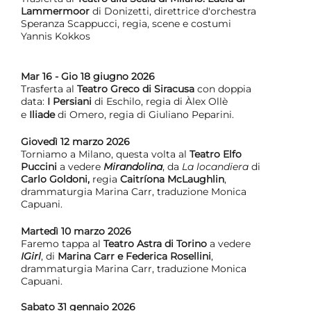
Lammermoor
di Donizetti, direttrice d'orchestra
Speranza Scappucci, regia, scene e costumi
Yannis Kokkos
Mar 16 - Gio 18 giugno 2026
Trasferta al
Teatro Greco di Siracusa
con doppia
data:
I Persiani
di Eschilo, regia di Àlex Ollè
e
Iliade
di
Omero, regia di Giuliano Peparini.
Giovedì 12 marzo 2026
Torniamo a Milano, questa volta al
Teatro Elfo
Puccini
a vedere
Mirandolina
, da
La locandiera
di
Carlo Goldoni,
regia
Caitríona McLaughlin
,
drammaturgia Marina Carr, traduzione Monica
Capuani.
Martedì 10 marzo 2026
Faremo tappa al
Teatro Astra di Torino
a vedere
IGirl
, di
Marina Carr e Federica Rosellini
,
drammaturgia Marina Carr, traduzione Monica
Capuani.
Sabato 31 gennaio 2026