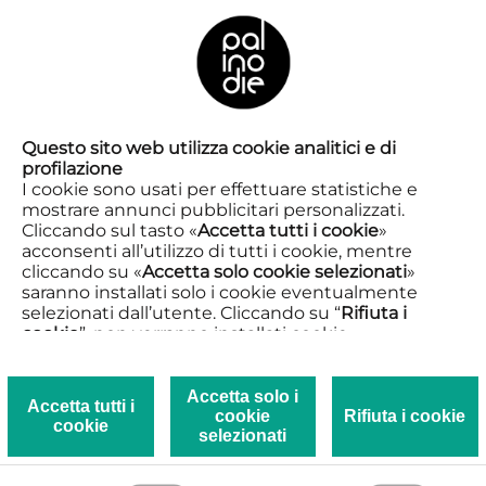
IT
MITOSI
Questo sito web utilizza cookie analitici e di
profilazione
I cookie sono usati per effettuare statistiche e
Moltiplicazioni cellulari tra Aosta,
mostrare annunci pubblicitari personalizzati.
Cliccando sul tasto «
Accetta tutti i cookie
»
Milano, Torino e Siracusa
acconsenti all’utilizzo di tutti i cookie, mentre
cliccando su «
Accetta solo cookie selezionati
»
saranno installati solo i cookie eventualmente
selezionati dall’utente. Cliccando su “
Rifiuta i
Milano, Torino, Aosta e Siracusa
cookie
”, non verranno installati cookie.
Cliccando su «
Mostra dettagli
» puoi vedere nel
dettaglio i singoli cookie e le terze parti che
installano i cookie tramite il presente sito.
Accetta solo i
Accetta tutti i
cookie
Rifiuta i cookie
Clicca qui per visualizzare la Privacy e Cookie
cookie
È in partenza
MITOSI
, un nuovo progetto di
selezionati
policy.
Palinodie di
visione di spettacoli
: attraversiamo
città per andare a teatro insieme, confrontarci e