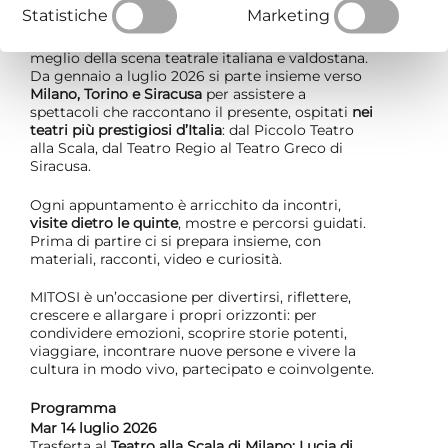
riportare a casa nuove domande.
Statistiche
Marketing
MITOSI è un viaggio immersivo per scoprire il
meglio della scena teatrale italiana e valdostana.
Da gennaio a luglio 2026 si parte insieme verso
Milano, Torino e Siracusa
per assistere a
spettacoli che raccontano il presente, ospitati
nei
teatri più prestigiosi d’Italia
: dal Piccolo Teatro
alla Scala, dal Teatro Regio al Teatro Greco di
Siracusa.
Ogni appuntamento è arricchito da incontri,
visite dietro le quinte
, mostre e percorsi guidati.
Prima di partire ci si prepara insieme, con
materiali, racconti, video e curiosità.
MITOSI è un’occasione per divertirsi, riflettere,
crescere e allargare i propri orizzonti: per
condividere emozioni, scoprire storie potenti,
viaggiare, incontrare nuove persone e vivere la
cultura in modo vivo, partecipato e coinvolgente.
Programma
Mar 14 luglio 2026
Trasferta al
Teatro alla Scala di Milano:
Lucia di