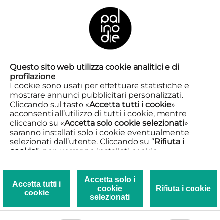
IT
IN CIRCUITAZIONE
SPETTACOLO
Questo sito web utilizza cookie analitici e di
profilazione
I cookie sono usati per effettuare statistiche e
mostrare annunci pubblicitari personalizzati.
Cliccando sul tasto «
Accetta tutti i cookie
»
acconsenti all’utilizzo di tutti i cookie, mentre
cliccando su «
Accetta solo cookie selezionati
»
saranno installati solo i cookie eventualmente
selezionati dall’utente. Cliccando su “
Rifiuta i
cookie
”, non verranno installati cookie.
Cliccando su «
Mostra dettagli
» puoi vedere nel
dettaglio i singoli cookie e le terze parti che
installano i cookie tramite il presente sito.
Accetta solo i
Accetta tutti i
cookie
Rifiuta i cookie
Clicca qui per visualizzare la Privacy e Cookie
cookie
selezionati
policy.
Alle mie figlie.