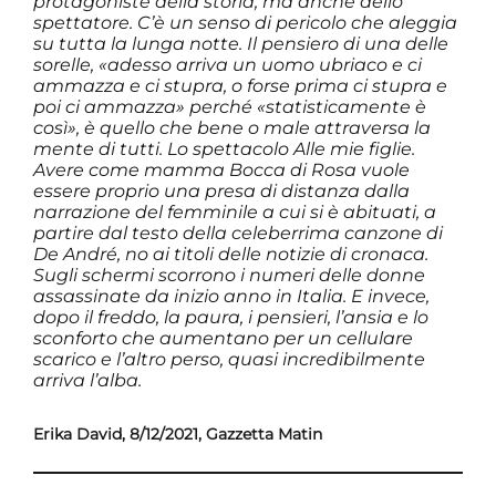
protagoniste della storia, ma anche dello
spettatore. C’è un senso di pericolo che aleggia
su tutta la lunga notte. Il pensiero di una delle
sorelle, «adesso arriva un uomo ubriaco e ci
ammazza e ci stupra, o forse prima ci stupra e
poi ci ammazza» perché «statisticamente è
così», è quello che bene o male attraversa la
mente di tutti. Lo spettacolo Alle mie figlie.
Avere come mamma Bocca di Rosa vuole
essere proprio una presa di distanza dalla
narrazione del femminile a cui si è abituati, a
partire dal testo della celeberrima canzone di
De André, no ai titoli delle notizie di cronaca.
Sugli schermi scorrono i numeri delle donne
assassinate da inizio anno in Italia. E invece,
dopo il freddo, la paura, i pensieri, l’ansia e lo
sconforto che aumentano per un cellulare
scarico e l’altro perso, quasi incredibilmente
arriva l’alba.
Erika David, 8/12/2021, Gazzetta Matin