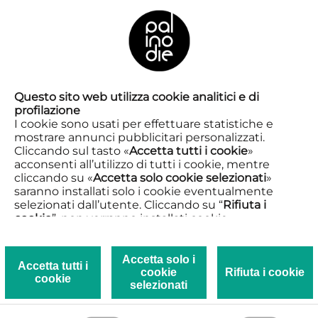
IT
SPETTACOLO
SITE SPECIFIC
Questo sito web utilizza cookie analitici e di
profilazione
I cookie sono usati per effettuare statistiche e
mostrare annunci pubblicitari personalizzati.
Cliccando sul tasto «
Accetta tutti i cookie
»
acconsenti all’utilizzo di tutti i cookie, mentre
cliccando su «
Accetta solo cookie selezionati
»
saranno installati solo i cookie eventualmente
selezionati dall’utente. Cliccando su “
Rifiuta i
cookie
”, non verranno installati cookie.
Cliccando su «
Mostra dettagli
» puoi vedere nel
dettaglio i singoli cookie e le terze parti che
installano i cookie tramite il presente sito.
Accetta solo i
Accetta tutti i
cookie
Rifiuta i cookie
Clicca qui per visualizzare la Privacy e Cookie
cookie
selezionati
policy.
13 settembre. Una