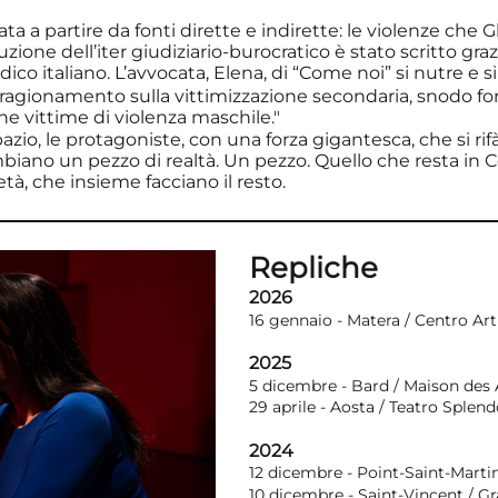
a a partire da fonti dirette e indirette: le violenze che G
ruzione dell’iter giudiziario-burocratico è stato scritto gr
ico italiano. L’avvocata, Elena, di “Come noi” si nutre e si
un ragionamento sulla vittimizzazione secondaria, snodo
e vittime di violenza maschile."
io, le protagoniste, con una forza gigantesca, che si rifà
biano un pezzo di realtà. Un pezzo. Quello che resta in 
ietà, che insieme facciano il resto.
Repliche
2026
16 gennaio - Matera / Centro Art
2025
5 dicembre - Bard / Maison des 
29 aprile - Aosta / Teatro Splend
2024
12 dicembre - Point-Saint-Mart
10 dicembre - Saint-Vincent / Gr