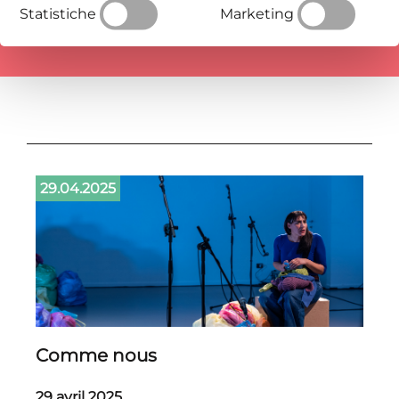
Statistiche
più profonda del fare teatro di
Marketing
Palinodie.
29.04.2025
Comme nous
29 avril 2025