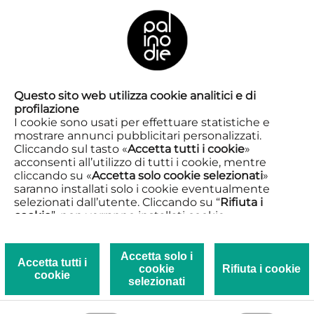
FR
Spettacoli in
Questo sito web utilizza cookie analitici e di
profilazione
circuitazione
I cookie sono usati per effettuare statistiche e
mostrare annunci pubblicitari personalizzati.
Cliccando sul tasto «
Accetta tutti i cookie
»
acconsenti all’utilizzo di tutti i cookie, mentre
cliccando su «
Accetta solo cookie selezionati
»
saranno installati solo i cookie eventualmente
Decolonizzazione del pensiero,
selezionati dall’utente. Cliccando su “
Rifiuta i
femminile, libertà. I nostri spettacoli
cookie
”, non verranno installati cookie.
sono un’azione concreta e poetica di
Cliccando su «
Mostra dettagli
» puoi vedere nel
trasformazione. Drammaturgie
dettaglio i singoli cookie e le terze parti che
installano i cookie tramite il presente sito.
Accetta solo i
originali che si confrontano con le
Accetta tutti i
cookie
Rifiuta i cookie
urgenze del presente e interrogano il
Clicca qui per visualizzare la Privacy e Cookie
cookie
selezionati
policy.
futuro. La creazione artistica
rappresenta lo spazio di espressione