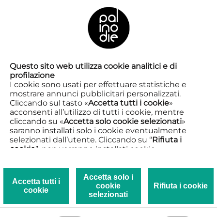
FR
Questo sito web utilizza cookie analitici e di
profilazione
I cookie sono usati per effettuare statistiche e
mostrare annunci pubblicitari personalizzati.
Cliccando sul tasto «
Accetta tutti i cookie
»
acconsenti all’utilizzo di tutti i cookie, mentre
cliccando su «
Accetta solo cookie selezionati
»
saranno installati solo i cookie eventualmente
selezionati dall’utente. Cliccando su “
Rifiuta i
cookie
”, non verranno installati cookie.
Cliccando su «
Mostra dettagli
» puoi vedere nel
dettaglio i singoli cookie e le terze parti che
installano i cookie tramite il presente sito.
Accetta solo i
Accetta tutti i
cookie
Rifiuta i cookie
Clicca qui per visualizzare la Privacy e Cookie
cookie
Strong (Fort)
selezionati
policy.