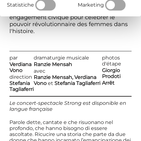
Strong est un spectacle passionnant et
Statistiche
Marketing
nécessaire qui allie musique, théâtre et
engagement civique pour célébrer le
pouvoir révolutionnaire des femmes dans
l'histoire.
par
dramaturgie musicale
photos
d'étape
Verdiana
Ranzie Mensah
Vono
Giorgio
avec
Prodoti
direction
Ranzie Mensah, Verdiana
Arrêt
Stefania
Vono
et
Stefania Tagliaferri
Tagliaferri
Le concert-spectacle Strong est disponible en
langue française
Parole dette, cantate e che risuonano nel
profondo, che hanno bisogno di essere
ascoltate. Ricucire una storia che parte da due
donne che hanno incarnato l’emancipazione dei