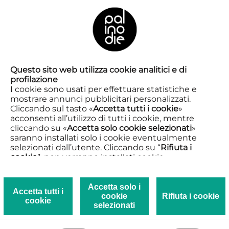
FR
Spettacoli
Questo sito web utilizza cookie analitici e di
profilazione
I cookie sono usati per effettuare statistiche e
mostrare annunci pubblicitari personalizzati.
Decolonizzazione del pensiero,
Cliccando sul tasto «
Accetta tutti i cookie
»
acconsenti all’utilizzo di tutti i cookie, mentre
femminile, libertà. I nostri spettacoli
cliccando su «
Accetta solo cookie selezionati
»
sono un’azione concreta e poetica di
saranno installati solo i cookie eventualmente
trasformazione. Drammaturgie
selezionati dall’utente. Cliccando su “
Rifiuta i
originali che si confrontano con le
cookie
”, non verranno installati cookie.
Cliccando su «
Mostra dettagli
» puoi vedere nel
urgenze del presente e interrogano il
dettaglio i singoli cookie e le terze parti che
futuro. La creazione artistica
installano i cookie tramite il presente sito.
Accetta solo i
Accetta tutti i
rappresenta lo spazio di espressione
cookie
Rifiuta i cookie
Clicca qui per visualizzare la Privacy e Cookie
cookie
più profonda del fare teatro di
selezionati
policy.
Palinodie.