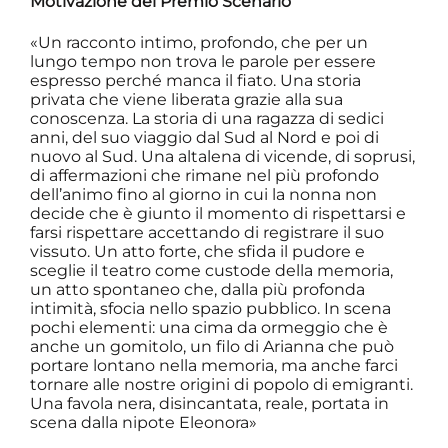
Motivazione del Premio Scenario
«Un racconto intimo, profondo, che per un
lungo tempo non trova le parole per essere
espresso perché manca il fiato. Una storia
privata che viene liberata grazie alla sua
conoscenza. La storia di una ragazza di sedici
anni, del suo viaggio dal Sud al Nord e poi di
nuovo al Sud. Una altalena di vicende, di soprusi,
di affermazioni che rimane nel più profondo
dell’animo fino al giorno in cui la nonna non
decide che è giunto il momento di rispettarsi e
farsi rispettare accettando di registrare il suo
vissuto. Un atto forte, che sfida il pudore e
sceglie il teatro come custode della memoria,
un atto spontaneo che, dalla più profonda
intimità, sfocia nello spazio pubblico. In scena
pochi elementi: una cima da ormeggio che è
anche un gomitolo, un filo di Arianna che può
portare lontano nella memoria, ma anche farci
tornare alle nostre origini di popolo di emigranti.
Una favola nera, disincantata, reale, portata in
scena dalla nipote Eleonora»