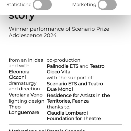
autobiographical
Statistiche
Marketing
story
Winner performance of Scenario Prize
Adolescence 2024
from an in'idea
co-production
and with
Palinodie ETS
and
Teatro
Eleonora
Gioco Vita
Cicconi
with the support of
dramaturgy
Scenario ETS and Teatro
and direction
Due Mondi
Verdiana Vono
Residence for Artists in the
lighting design
Territories, Faenza
Theo
thanks to.
Longuemare
Claudia Lombardi
Foundation for Theatre