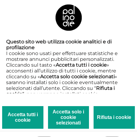
EN
IN CIRCULATION
Questo sito web utilizza cookie analitici e di
SHOW
profilazione
I cookie sono usati per effettuare statistiche e
08.05.2025
mostrare annunci pubblicitari personalizzati.
XXXV Signals
Cliccando sul tasto «
Accetta tutti i cookie
»
Milan
acconsenti all’utilizzo di tutti i cookie, mentre
Fontana Theater
4:00 p.m.
cliccando su «
Accetta solo cookie selezionati
»
saranno installati solo i cookie eventualmente
selezionati dall’utente. Cliccando su “
Rifiuta i
cookie
”, non verranno installati cookie.
Cliccando su «
Mostra dettagli
» puoi vedere nel
dettaglio i singoli cookie e le terze parti che
installano i cookie tramite il presente sito.
Accetta solo i
Accetta tutti i
cookie
Rifiuta i cookie
Clicca qui per visualizzare la Privacy e Cookie
cookie
Tinta. An
selezionati
policy.